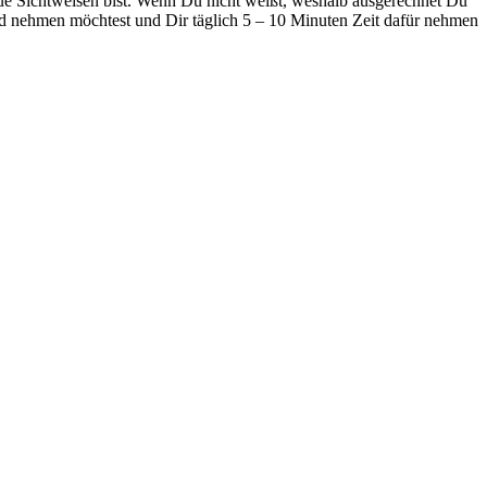
eue Sichtweisen bist. Wenn Du nicht weißt, weshalb ausgerechnet Du
and nehmen möchtest und Dir täglich 5 – 10 Minuten Zeit dafür nehmen