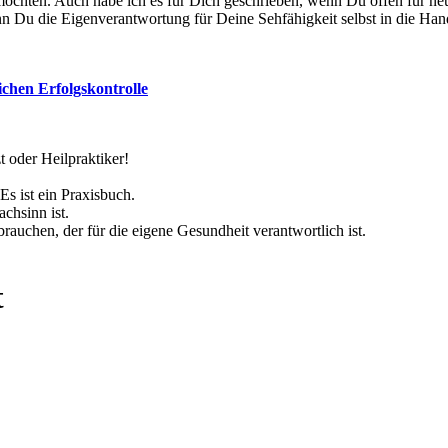
n möchten. Auch habe ich es für Dich geschrieben, wenn Du offen für n
Wenn Du die Eigenverantwortung für Deine Sehfähigkeit selbst in die H
chen Erfolgskontrolle
 oder Heilpraktiker!
Es ist ein Praxisbuch.
chsinn ist.
rauchen, der für die eigene Gesundheit verantwortlich ist.
t