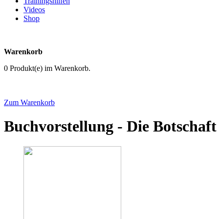
Trainingshilfen
Videos
Shop
re
Warenkorb
0 Produkt(e) im Warenkorb.
ufrichtung
Zum Warenkorb
Buchvorstellung - Die Botschaf
GEN
r
logen
ngen