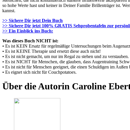
Menschen, die nicht kontinuierlich stärkere Brillenwerte akzeptiere
so hohe Werte hast und keiner in Deiner Familie Brillenträger ist. 
kannst.
>> Sichere Dir jetzt Dein Buch
>> Sichere Dir jetzt 100% GRATIS Sehprobentafeln zur persönli
>> Ein Einblick ins Buch:
Was dieses Buch NICHT ist:
e
• Es ist KEIN Ersatz für regelmäßige Untersuchungen beim Augenarzt
• Es ist KEINE Therapie und ersetzt diese auch nicht!
• Es ist nicht gemacht, um nur im Regal zu stehen und zu verstauben. 
• Es ist NICHT für Menschen, die glauben, dass Augentraining Schwa
• Es ist nicht für Menschen geeignet, die einen Schuldigen im Außen b
• Es eignet sich nicht für Couchpotatoes.
Über die Autorin Caroline Eber