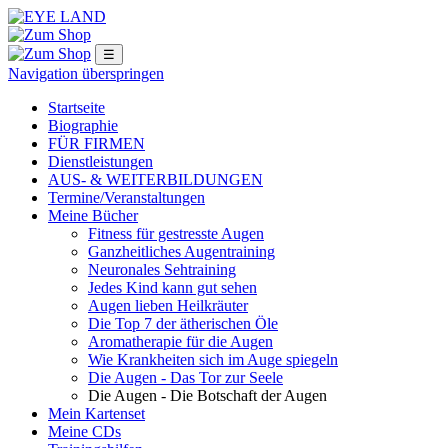
☰
Navigation überspringen
Startseite
Biographie
FÜR FIRMEN
Dienstleistungen
AUS- & WEITERBILDUNGEN
Termine/Veranstaltungen
Meine Bücher
Fitness für gestresste Augen
ngen
Ganzheitliches Augentraining
Neuronales Sehtraining
Jedes Kind kann gut sehen
logie
Augen lieben Heilkräuter
Die Top 7 der ätherischen Öle
Aromatherapie für die Augen
Wie Krankheiten sich im Auge spiegeln
Die Augen - Das Tor zur Seele
g
Die Augen - Die Botschaft der Augen
Mein Kartenset
Meine CDs
logie