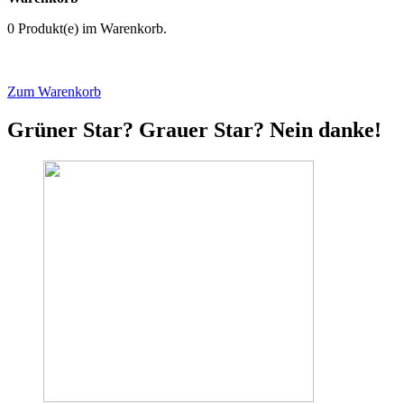
0 Produkt(e) im Warenkorb.
re
Zum Warenkorb
Grüner Star? Grauer Star? Nein danke!
ufrichtung
GEN
r
logen
ngen