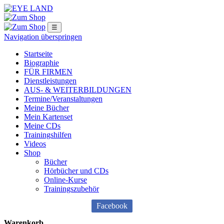
☰
Navigation überspringen
Startseite
Biographie
FÜR FIRMEN
Dienstleistungen
AUS- & WEITERBILDUNGEN
Termine/Veranstaltungen
Meine Bücher
Mein Kartenset
ngen
Meine CDs
Trainingshilfen
Videos
logie
Shop
Bücher
Hörbücher und CDs
Online-Kurse
Trainingszubehör
g
Facebook
logie
Warenkorb