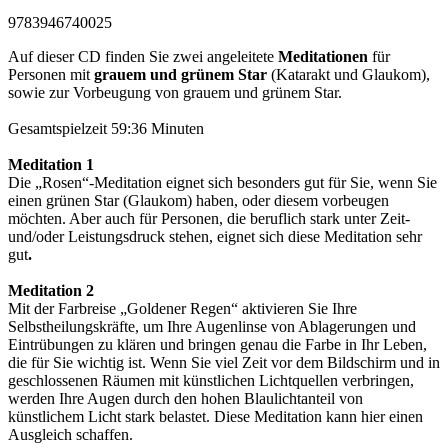
9783946740025
Auf dieser CD finden Sie zwei angeleitete
Meditationen
für
Personen mit
grauem und grünem Star
(Katarakt und Glaukom),
sowie zur Vorbeugung von grauem und grünem Star.
Gesamtspielzeit 59:36 Minuten
Meditation 1
s
Die „Rosen“-Meditation eignet sich besonders gut für Sie, wenn Sie
g
einen grünen Star (Glaukom) haben, oder diesem vorbeugen
möchten. Aber auch für Personen, die beruflich stark unter Zeit-
und/oder Leistungsdruck stehen, eignet sich diese Meditation sehr
gut
.
Meditation 2
Mit der Farbreise „Goldener Regen“ aktivieren Sie Ihre
Selbstheilungskräfte, um Ihre Augenlinse von Ablagerungen und
Eintrübungen zu klären und bringen genau die Farbe in Ihr Leben,
die für Sie wichtig ist. Wenn Sie viel Zeit vor dem Bildschirm und in
geschlossenen Räumen mit künstlichen Lichtquellen verbringen,
werden Ihre Augen durch den hohen Blaulichtanteil von
künstlichem Licht stark belastet. Diese Meditation kann hier einen
Ausgleich schaffen.