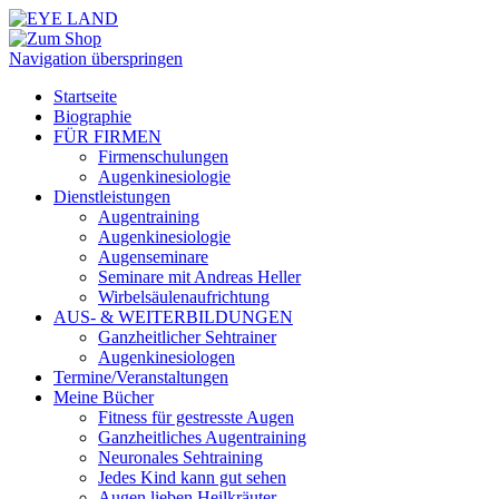
Navigation überspringen
Startseite
Biographie
FÜR FIRMEN
Firmenschulungen
Augenkinesiologie
Dienstleistungen
Augentraining
Augenkinesiologie
Augenseminare
Seminare mit Andreas Heller
Wirbelsäulenaufrichtung
AUS- & WEITERBILDUNGEN
Ganzheitlicher Sehtrainer
Augenkinesiologen
Termine/Veranstaltungen
Meine Bücher
Fitness für gestresste Augen
Ganzheitliches Augentraining
Neuronales Sehtraining
Jedes Kind kann gut sehen
Augen lieben Heilkräuter