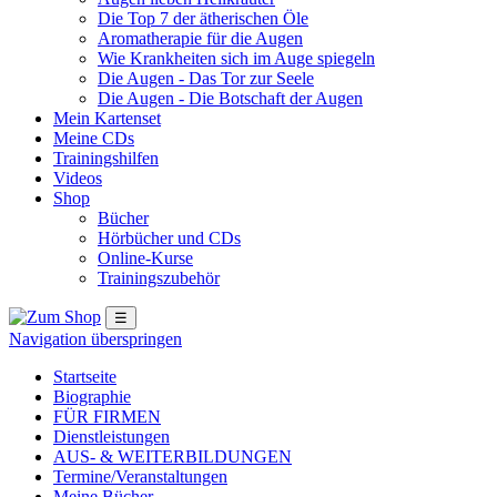
Die Top 7 der ätherischen Öle
Aromatherapie für die Augen
Wie Krankheiten sich im Auge spiegeln
Die Augen - Das Tor zur Seele
Die Augen - Die Botschaft der Augen
Mein Kartenset
Meine CDs
Trainingshilfen
Videos
Shop
Bücher
Hörbücher und CDs
Online-Kurse
Trainingszubehör
☰
Navigation überspringen
Startseite
Biographie
FÜR FIRMEN
Dienstleistungen
AUS- & WEITERBILDUNGEN
Termine/Veranstaltungen
Meine Bücher