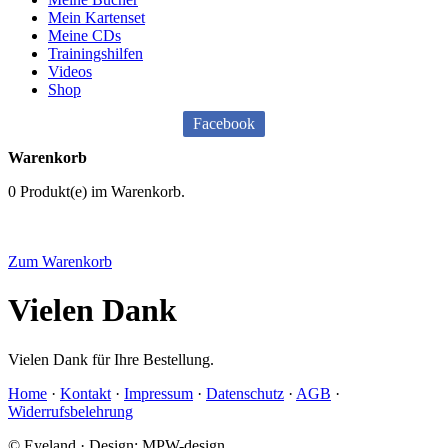
Mein Kartenset
Meine CDs
Trainingshilfen
Videos
Shop
Facebook
Warenkorb
0 Produkt(e) im Warenkorb.
Zum Warenkorb
Vielen Dank
Vielen Dank für Ihre Bestellung.
Home
·
Kontakt
·
Impressum
·
Datenschutz
·
AGB
·
Widerrufsbelehrung
© Eyeland · Design: MPW-design